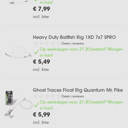
Aas
Kolblei/Brasem
in huis!
Aas
Halibut
Robin's
Onthaakmatten,
Line
€ 7,99
Gemalen
Naalden
Pellets
Tijgernoten
Wegen & Meten
Voerboilies
Aligners
Pop-
Hennep
Lodde
incl. btw
Coppens
Mix
&
ups
(Capelin)
Kickers
Voer
Tijgernotenmeel
Pure
Benodigdheden
Hookbaits
Voer
Hemp
Roofvis
Heavy Duty Baitfish Rig 1XD 7x7 SPRO
Wartels,
en
vis/stukken
Crumbs
Geen reviews
Clips &
Gekleurde
Op werkdagen voor 21:30 besteld? Morgen
Meer
Verlichting
Tijgernoten
in huis!
Krill
&
€ 5,49
Pellets
Waterwolf
Onderlijn
incl. btw
Additieven
Loodjes
Hennep
/ Shot on
Kleding
Pellets
Combi
the hook
Deals
Ghost Traces Float Rig Quantum Mr. Pike
Roofvis
Geen reviews
Mais
Karper
Combi
Op werkdagen voor 21:30 besteld? Morgen
Pellets
Bulk
Onderlijn
Deals
in huis!
Deals
Materiaal
€ 5,99
incl. btw
Leaders