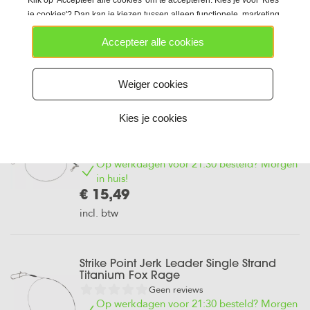
Klik op 'Accepteer alle cookies' om te accepteren. Kies je voor 'Kies
Geen reviews
je cookies'? Dan kan je kiezen tussen alleen functionele, marketing
Op werkdagen voor 21:30 besteld? Morgen
en/of analytische cookies en gebruiken we technieken die daarop
in huis!
Accepteer alle cookies
lijken.
€ 7,99
incl. btw
Weiger cookies
Kies je cookies
Strike Point 7 Strand Titanium Leader Fox
Rage
Geen reviews
Op werkdagen voor 21:30 besteld? Morgen
in huis!
€ 15,49
incl. btw
Strike Point Jerk Leader Single Strand
Titanium Fox Rage
Geen reviews
Op werkdagen voor 21:30 besteld? Morgen