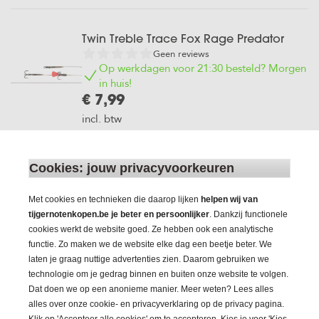
Twin Treble Trace Fox Rage Predator
Geen reviews
Op werkdagen voor 21:30 besteld? Morgen
in huis!
€ 7,99
incl. btw
Cookies: jouw privacyvoorkeuren
Float Trace Fox Rage Predator
Geen reviews
Op werkdagen voor 21:30 besteld? Morgen
Met cookies en technieken die daarop lijken
helpen wij van
in huis!
tijgernotenkopen.be je beter en persoonlijker
. Dankzij functionele
cookies werkt de website goed. Ze hebben ook een analytische
€ 6,99
functie. Zo maken we de website elke dag een beetje beter. We
incl. btw
laten je graag nuttige advertenties zien. Daarom gebruiken we
technologie om je gedrag binnen en buiten onze website te volgen.
Dat doen we op een anonieme manier. Meer weten? Lees alles
Kwik Change Paternoster Trace Barbed
alles over onze cookie- en privacyverklaring op de privacy pagina.
Fox Rage predator